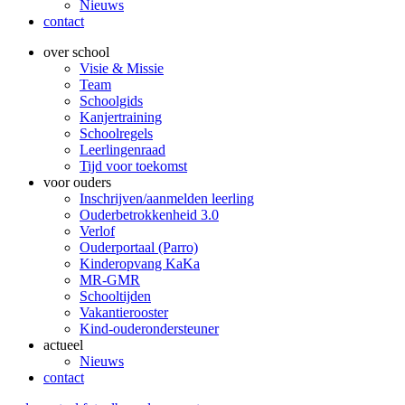
Nieuws
contact
over school
Visie & Missie
Team
Schoolgids
Kanjertraining
Schoolregels
Leerlingenraad
Tijd voor toekomst
voor ouders
Inschrijven/aanmelden leerling
Ouderbetrokkenheid 3.0
Verlof
Ouderportaal (Parro)
Kinderopvang KaKa
MR-GMR
Schooltijden
Vakantierooster
Kind-ouderondersteuner
actueel
Nieuws
contact