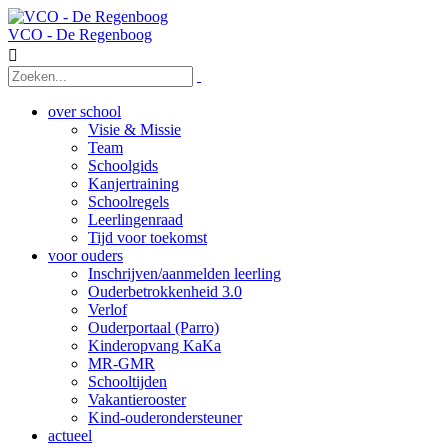
VCO - De Regenboog

over school
Visie & Missie
Team
Schoolgids
Kanjertraining
Schoolregels
Leerlingenraad
Tijd voor toekomst
voor ouders
Inschrijven/aanmelden leerling
Ouderbetrokkenheid 3.0
Verlof
Ouderportaal (Parro)
Kinderopvang KaKa
MR-GMR
Schooltijden
Vakantierooster
Kind-ouderondersteuner
actueel